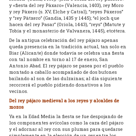
y «fiesta del rey Pàxaro» (Valencia, 1403), rey Moro
y rey Pàxero (s. XV, Elche y Catral); “reyes Páxeros”
y “rey Pàtxero” (Gandia, 1435 y 1445); “el joch que
hacen del rey Pasar” (Oriola, 1443), “reys” (Matute y
Tobía y el monasterio de Valvanera, 1445), etcétera.
De la antigua celebración del rey pájaro apenas
queda presencia en la tradición actual, tan solo en
Biar (Alicante) donde todavía se celebra una fiesta
con tal nombre en torno al 17 de enero, San
Antonio Abad. El rey pájaro se pasea por el pueblo
montado a caballo acompañado de dos bufones
bailando al son de las dulzainas; al día siguiente
recorrerá el pueblo pidiendo donativos a los
vecinos.
Del rey pájaro medieval a los reyes y alcaldes de
mozos
Ya en la Edad Media la fiesta se fue despojando de
los componentes avícolas como la caza del pájaro
y el adornar al rey con sus plumas para quedarse
simplemente en la elección de un
rey
entre los