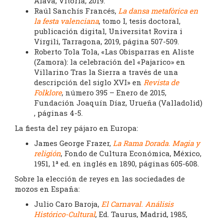
Álava, Vitoria, 2019.
Raúl Sanchís Francés,
La dansa metafòrica en
la festa valenciana
, tomo I, tesis doctoral,
publicación digital, Universitat Rovira i
Virgili, Tarragona, 2019, página 507-509.
Roberto Tola Tola, «Las Obisparras en Aliste
(Zamora): la celebración del «Pajarico» en
Villarino Tras la Sierra a través de una
descripción del siglo XVI» en
Revista de
Folklore
, número 395 – Enero de 2015,
Fundación Joaquín Díaz, Urueña (Valladolid)
, páginas 4-5.
La fiesta del rey pájaro en Europa:
James George Frazer,
La Rama Dorada. Magia y
religión
, Fondo de Cultura Económica, México,
1951, 1ª ed. en inglés en 1890, páginas 605-608.
Sobre la elección de reyes en las sociedades de
mozos en España:
Julio Caro Baroja,
El Carnaval. Análisis
Histórico-Cultural
, Ed. Taurus, Madrid, 1985,