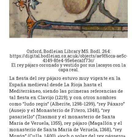
Oxford, Bodleian Library MS. Bodl. 264:
https://digital.bodleian.ox.ac.uk/objects/ae9f6cca-ae5c-
4149-8fe4-95e6eca1f73c/
El rey pájaro coronado y vestido por sus lacayos con la
capa real.
La fiesta del rey pájaro estuvo muy vigente en la
España medieval desde La Rioja hasta el
Mediterráneo, siendo las primeras referencias de
tal fiesta en Clavijo (1219); y con otros nombres
como “ludo regis” (Alberite, 1298-1299), “rey Páxaro”
(Ausejo y el Monasterio de Fitero, 1348), “rey
pasariello” (Trasmoz y el monasterio de Santa
María de Veruela, 1355), rey pájaro (Magallón y el
monasterio de Santa María de Veruela, 1368), “rey
Moxón” (Culla, 1400), «joch o solaz del rey pássero»