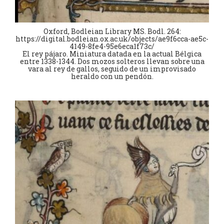
Oxford, Bodleian Library MS. Bodl. 264:
https://digital.bodleian.ox.ac.uk/objects/ae9f6cca-ae5c-
4149-8fe4-95e6eca1f73c/
El rey pájaro. Miniatura datada en la actual Bélgica
entre 1338-1344. Dos mozos solteros llevan sobre una
vara al rey de gallos, seguido de un improvisado
heraldo con un pendón.