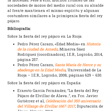
la mocedad. Pese a ello, muchos rituales de las
sociedades de mozos del medio rural con su alcalde
al frente mantienen el mismo espíritu y algunas
costumbres similares a la primigenia fiesta del rey
pájaro.
Bibliografía:
Sobre la fiesta del rey pájaro en La Rioja:
Pedro Pérez Carazo, «Edad Media» en
Historia
de la ciudad de Arnedo
, Minerva Sáez
Rodríguez (coordinadora), I.E.R., Logroño, 2014,
página 257.
Pedro Pérez Carazo,
Santa María de Herce y su
abadengo en la Edad Media
, Universidad de La
Rioja – I.E.R., Logroño, 2008, páginas 629 – 630.
Sobre la fiesta del rey pájaro en España:
Ernesto García Fernández, “La fiesta del Rey
Pájaro de Elvillar de Álava…”, en Fco. Javier
Gutiérrez et al,
Celebración del 350 aniversario
del Villazgo de Elvillar 1667-2017
, Diputación de