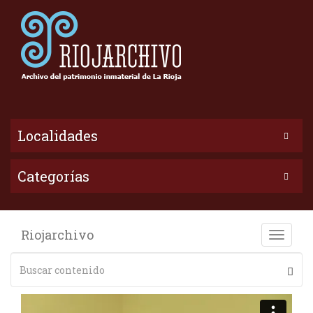
Localidades
Categorías
Riojarchivo
Toggle
naviga