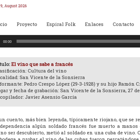
9, August 2026
cio
Proyecto
Espiral Folk
Enlaces
Contacto
oductor
00:00
o
tulo:
El vino que sabe a francés
asificación: Cultura del vino
calidad: San Vicente de la Sonsierra
formante: Pedro Crespo López (29-3-1928) y su hijo Ramón C
gar y fecha de grabación: San Vicente de la Sonsierra, 27 de 
copilador: Javier Asensio García
n cuento, más bien leyenda, típicamente riojano, que se re
ndependencia algún soldado francés fue muerto a manos 
no ser descubierto, metió al soldado en una cuba de vino. 
 bodega a probar el vino de las cubas fueron percatándose