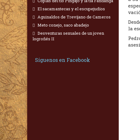
Coplas del tío Pingajo y la tía Fandanga
espe
El sacamantecas y el escupejudíos
vació
Aguinaldos de Trevijano de Cameros
Desd
Meto conejo, saco abadejo
la e
Desventuras sexuales de un joven
Pedr
logroñés II
asesi
Síguenos en Facebook