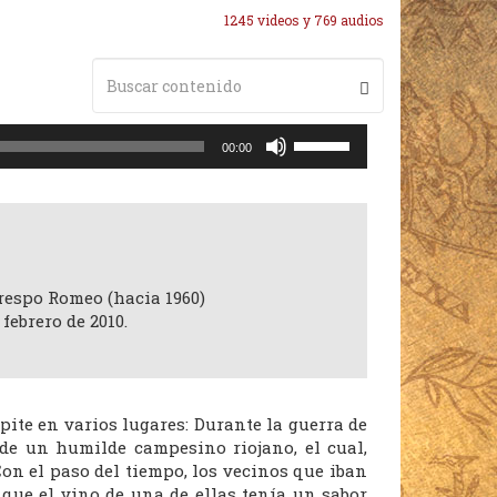
1245 videos y 769 audios
Utiliza
00:00
las
teclas
de
flecha
arriba/abajo
para
respo Romeo (hacia 1960)
aumentar
febrero de 2010.
o
disminuir
el
volumen.
pite en varios lugares: Durante la guerra de
de un humilde campesino riojano, el cual,
Con el paso del tiempo, los vecinos que iban
 que el vino de una de ellas tenía un sabor