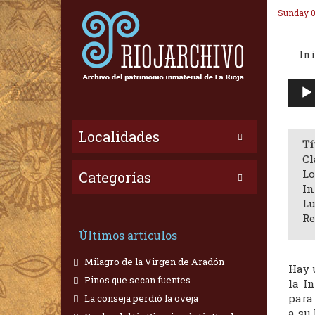
Sunday 0
Ini
Repr
de
audi
Localidades
Tí
Cl
Lo
Categorías
In
Lu
Re
Últimos artículos
Milagro de la Virgen de Aradón
Hay u
Pinos que secan fuentes
la I
para 
La conseja perdió la oveja
a su