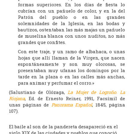
formas superiores. En los días de fiesta lo
cubrían con un pañuelo de color, y en la del
Patrón del pueblo o en las grandes
solemnidades de la Iglesia, en las bodas y
bautizos, ostentaban las más majas un pañuelo
de muselina blanca con unos nuditos, no más
grandes que confites.
Con este traje, y un ramo de albahaca, o unas
hojas que allí llaman de la Virgen, que nacen
espontáneamente y son muy olorosas, se
presentaban muy ufanas los domingos por la
tarde en la plaza o en las calles más anchas,
para animar y perfumar el corro.»
(Salustiano de Olózaga,
La Mujer de Logroño. La
Riojana
, Ed. de Ernesto Reiner, 1991, Facsímil de
unas páginas de
Panorama Español
, 1845, página
107).
El baile al son de la pandereta desapareció en el
siglo XIX de las ciudades y pueblos que conoció