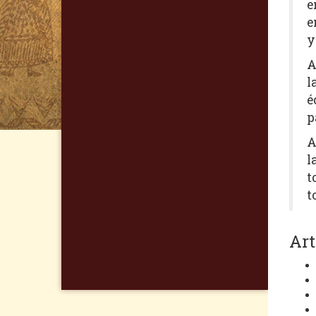
e
e
y
A
l
é
p
A
l
t
t
Art