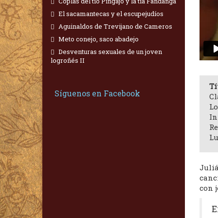
Coplas del tío Pingajo y la tía Fandanga
El sacamantecas y el escupejudíos
Aguinaldos de Trevijano de Cameros
Meto conejo, saco abadejo
Desventuras sexuales de un joven
logroñés II
Tí
Síguenos en Facebook
Cl
Lo
In
Re
Lu
Juli
canc
con j
E