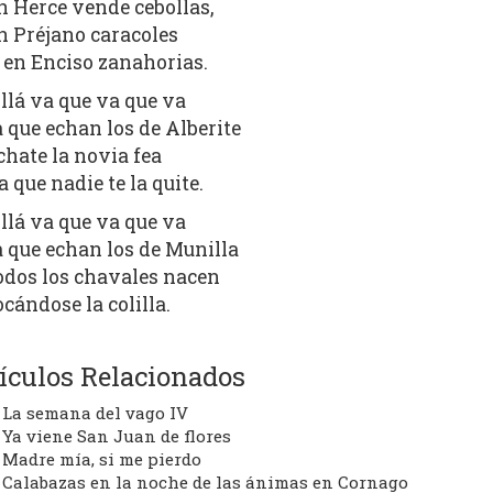
n Herce vende cebollas,
n Préjano caracoles
 en Enciso zanahorias.
llá va que va que va
a que echan los de Alberite
chate la novia fea
a que nadie te la quite.
llá va que va que va
a que echan los de Munilla
odos los chavales nacen
ocándose la colilla.
ículos Relacionados
La semana del vago IV
Ya viene San Juan de flores
Madre mía, si me pierdo
Calabazas en la noche de las ánimas en Cornago