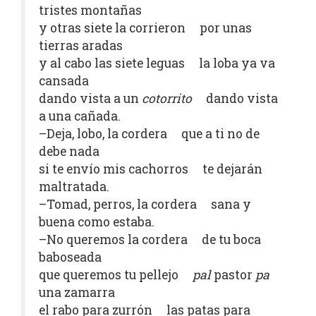
tristes montañas
y otras siete la corrieron por unas
tierras aradas
y al cabo las siete leguas la loba ya va
cansada
dando vista a un
cotorrito
dando vista
a una cañada.
–Deja, lobo, la cordera que a ti no de
debe nada
si te envío mis cachorros te dejarán
maltratada.
–Tomad, perros, la cordera sana y
buena como estaba.
–No queremos la cordera de tu boca
baboseada
que queremos tu pellejo
pal
pastor
pa
una zamarra
el rabo para zurrón las patas para