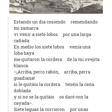
Estando un día cosiendo remendando
mi zamarra
vi venir a siete lobos por una larga
cañada.
En medio los siete lobos venía una
loba baya
me quitaron la cordera de la mi ovejita
blanca.
–¡Arriba, perro rabón, arriba, perra
guadiana!
si le quitáis la cordera tenéis la cena
doblada
y si no se la quitáis os daré con la
cayada–.
Siete leguas la corrieron por unas