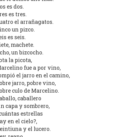
os es dos.
res es tres.
uatro el arrañagatos.
inco un pizco.
eis es seis.
iete, machete.
cho, un bizcocho.
ota la picota,
arcelino fue a por vino,
ompió el jarro en el camino,
obre jarro, pobre vino,
obre culo de Marcelino.
aballo, caballero
in capa y sombrero,
cuántas estrellas
ay en el cielo?,
eintiuna y el lucero.
ey, reano,