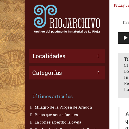
Friday 0
Ini
Repr
de
audi
Localidades
Tí
Cl
Lo
Categorías
In
Re
Lu
Últimos artículos
Milagro de la Virgen de Aradón
A
Pinos que secan fuentes
q
La conseja perdió la oveja
q