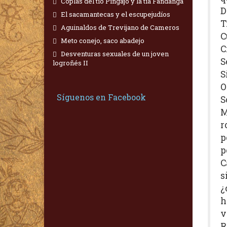
Coplas del tío Pingajo y la tía Fandanga
D
El sacamantecas y el escupejudíos
T
Aguinaldos de Trevijano de Cameros
C
Meto conejo, saco abadejo
C
Desventuras sexuales de un joven
S
logroñés II
S
O
Síguenos en Facebook
S
M
r
p
p
C
s
¿
h
v
R