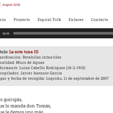
7, August 2026
cio
Proyecto
Espiral Folk
Enlaces
Contacto
oductor
00:00
o
tulo:
La sota tuna III
asificación: Retahílas infantiles
calidad: Muro de Aguas
formante: Luisa Cabello Rodríguez (18-2-1910)
copilador: Javier Asensio García
gar y fecha de recogida: Logroño, 11 de septiembre de 2007
s guirigás,
ue lo manda don Tomás,
ue le demos uno más.