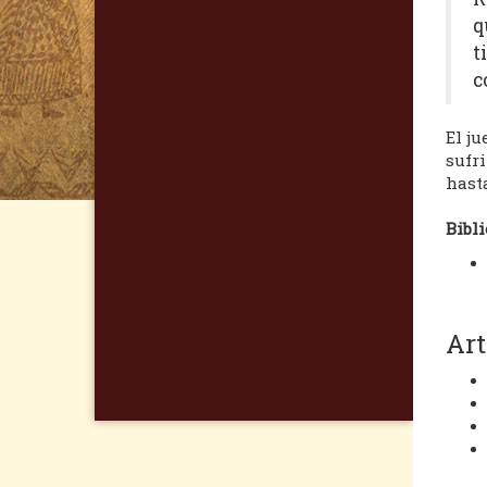
q
t
c
El ju
sufri
hast
Bibli
Art