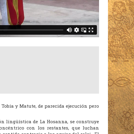
obía y Matute, de parecida ejecución pero
ón lingüística de La Hosanna, se construye
oncéntrico con los restantes, que luchan
entido contrario a las agujas del reloj… El