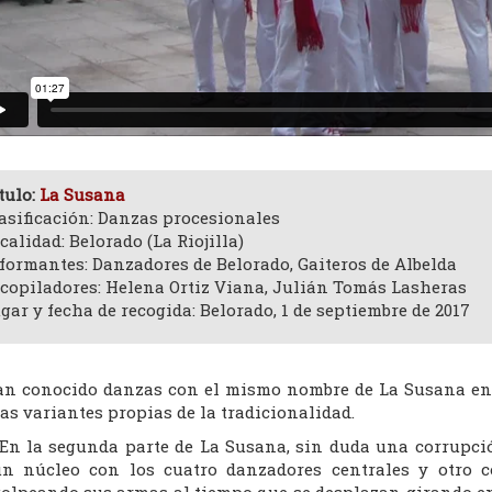
tulo:
La Susana
asificación: Danzas procesionales
calidad: Belorado (La Riojilla)
formantes: Danzadores de Belorado, Gaiteros de Albelda
copiladores: Helena Ortiz Viana, Julián Tomás Lasheras
gar y fecha de recogida: Belorado, 1 de septiembre de 2017
an conocido danzas con el mismo nombre de La Susana en T
as variantes propias de la tradicionalidad.
En la segunda parte de La Susana, sin duda una corrupci
n núcleo con los cuatro danzadores centrales y otro c
olpeando sus armas al tiempo que se desplazan girando en s