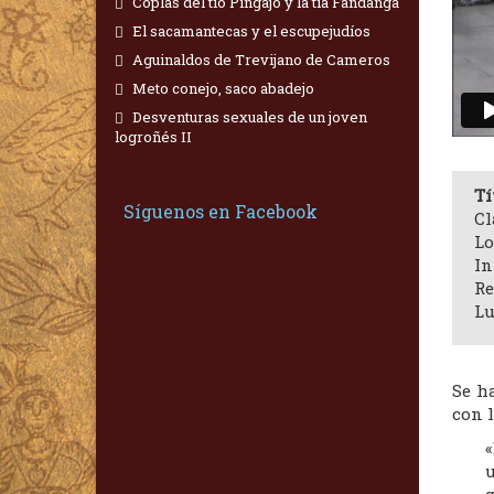
Coplas del tío Pingajo y la tía Fandanga
El sacamantecas y el escupejudíos
Aguinaldos de Trevijano de Cameros
Meto conejo, saco abadejo
Desventuras sexuales de un joven
logroñés II
Tí
Síguenos en Facebook
Cl
Lo
In
Re
Lu
Se h
con l
«
u
g