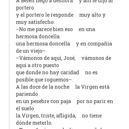
A Belén llegó a deshora y allí le dijo al
portero
y el portero le responde muy alto y
muy satisfecho:
–No me parece bien eso en una
hermosa doncella
una hermosa doncella y en compañía
de un viejo–.
–Vámonos de aquí, José, vámonos de
aquí a otro puesto
que donde no hay caridad no es
posible que roguemos–.
A las doce de la noche la Virgen está
pariendo
en un pesebre con paja por no parir en
el suelo
la Virgen, triste, afligida, no tiene
dónde meterlo.