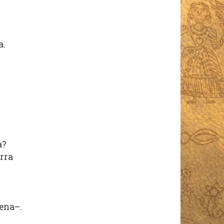
a.
a?
rra
jena–.