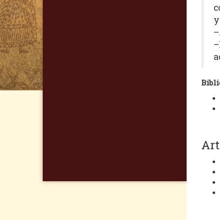
c
y
–
–
a
Bibli
Art