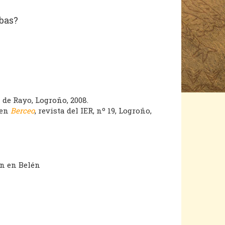
ebas?
a de Rayo, Logroño, 2008.
 en
Berceo
, revista del IER, nº 19, Logroño,
en en Belén