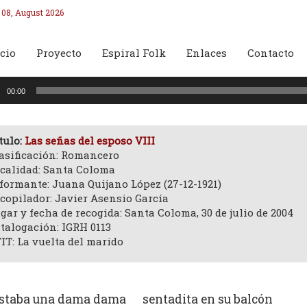
 08, August 2026
cio
Proyecto
Espiral Folk
Enlaces
Contacto
oductor
00:00
o
tulo:
Las señas del esposo VIII
asificación: Romancero
calidad: Santa Coloma
formante: Juana Quijano López (27-12-1921)
copilador: Javier Asensio García
gar y fecha de recogida: Santa Coloma, 30 de julio de 2004
talogación: IGRH 0113
IT: La vuelta del marido
staba una dama dama sentadita en su balcón