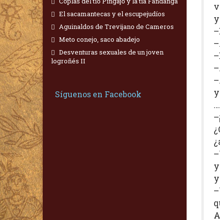
Coplas del tío Pingajo y la tía Fandanga
v
El sacamantecas y el escupejudíos
y
Aguinaldos de Trevijano de Cameros
–
Meto conejo, saco abadejo
–
Desventuras sexuales de un joven
–
logroñés II
–
–
y
Síguenos en Facebook
…
–
¿
¿
–
y
y
–
q
A