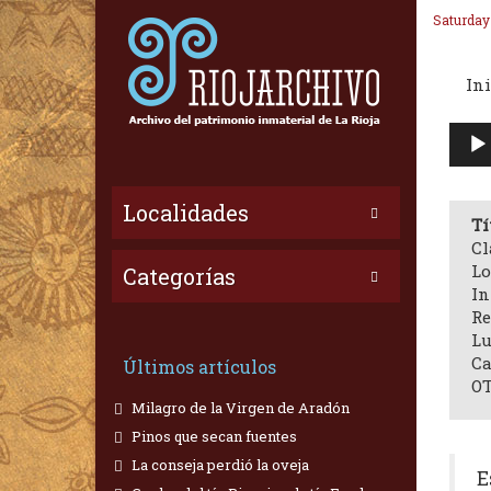
Saturday
Ini
Repr
de
audi
Localidades
Tí
Cl
Lo
Categorías
In
Re
Lu
Ca
Últimos artículos
OT
Milagro de la Virgen de Aradón
Pinos que secan fuentes
La conseja perdió la oveja
E