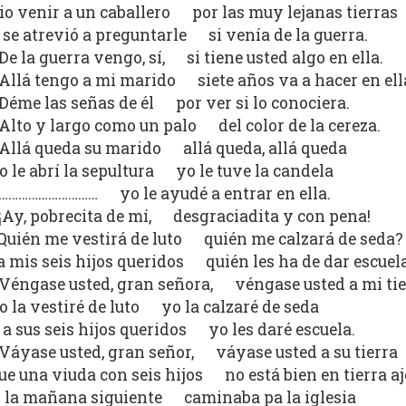
io venir a un caballero por las muy lejanas tierras
 se atrevió a preguntarle si venía de la guerra.
De la guerra vengo, sí, si tiene usted algo en ella.
Allá tengo a mi marido siete años va a hacer en ell
Déme las señas de él por ver si lo conociera.
Alto y largo como un palo del color de la cereza.
Allá queda su marido allá queda, allá queda
o le abrí la sepultura yo le tuve la candela
………………………… yo le ayudé a entrar en ella.
¡Ay, pobrecita de mí, desgraciadita y con pena!
Quién me vestirá de luto quién me calzará de seda?
a mis seis hijos queridos quién les ha de dar escuel
Véngase usted, gran señora, véngase usted a mi tie
o la vestiré de luto yo la calzaré de seda
 a sus seis hijos queridos yo les daré escuela.
Váyase usted, gran señor, váyase usted a su tierra
ue una viuda con seis hijos no está bien en tierra a
 la mañana siguiente caminaba pa la iglesia