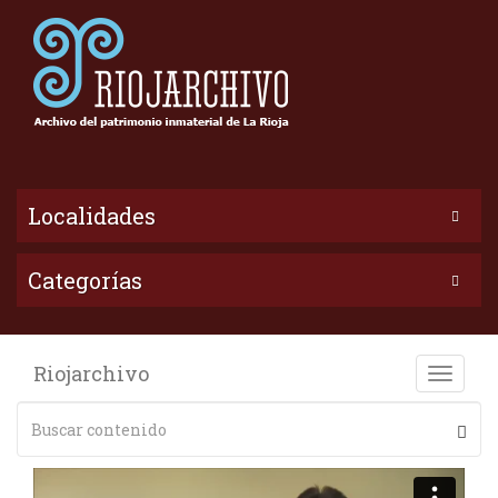
Localidades
Categorías
Riojarchivo
Toggle
naviga