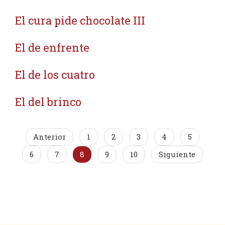
El cura pide chocolate III
El de enfrente
El de los cuatro
El del brinco
Anterior
1
2
3
4
5
6
7
8
9
10
Siguiente