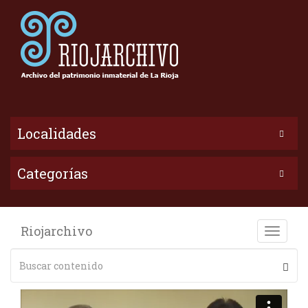
Localidades
Categorías
Riojarchivo
Toggle
naviga