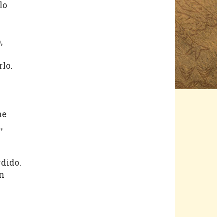
lo
,
lo.
he
,
dido.
n