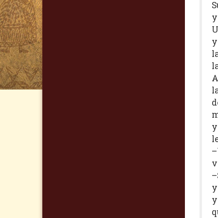
S
y
U
y
l
l
A
l
d
m
y
l
–
v
–
y
y
q