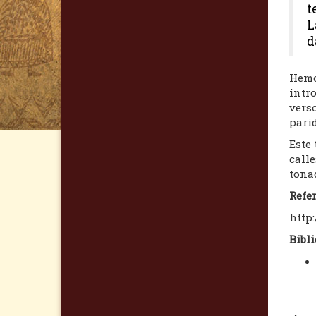
t
L
d
Hemo
intro
verso
parid
Este 
calle
tona
Refer
http
Bibli