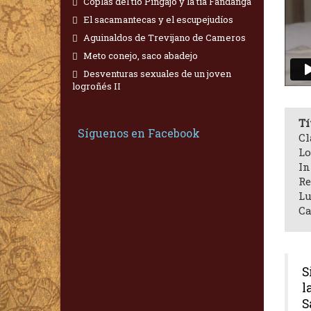
Coplas del tío Pingajo y la tía Fandanga
El sacamantecas y el escupejudíos
Aguinaldos de Trevijano de Cameros
Meto conejo, saco abadejo
Desventuras sexuales de un joven
logroñés II
Tí
Síguenos en Facebook
Cl
Lo
In
Re
Lu
Ca
S
l
S