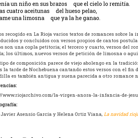
enía un niño en sus brazos que el cielo lo remitía.
as cuatro aceitunas del hueso pelao,
ame una limosna que ya la he ganao.
s recogido en La Rioja varios textos de romances sobre la 
ducidos y concluidos con versos propios de cantos postulato
s son una copla petitoria; el tercero y cuarto, versos del r
a; los últimos, nuevos versos de petición de limosna o agu
tipo de composición parece de viejo abolengo en la tradició
s la tarde de Nochebuena cantando estos versos con el fin 
dilla es también antigua y suena parecida a otro romance 
encias:
://www.riojarchivo.com/la-virgen-anora-la-infancia-de-jesu
ografía:
Javier Asensio García y Helena Ortiz Viana,
La navidad rioj