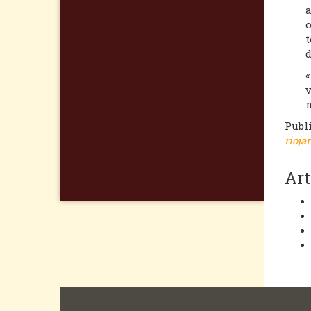
a
o
t
d
«
v
n
Publ
rioja
Art