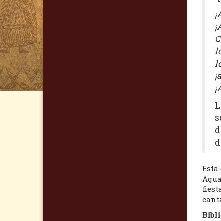
¡
¡
C
l
l
¡
¡
L
s
d
d
Esta 
Aguad
fiest
cant
Bibli