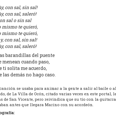
Ay, con sal, sin sal!
Ay, con sal, saleró!
on sal o sin sal
o mismo te quieró,
o mismo te quieró,
ay, con sal, sin sal!
Ay, con sal, saleró!
as barandillas del puente
e menean cuando paso,
e ti solita me acuerdo,
e las demás no hago caso.
canción se usaba para animar a la gente a salir al baile o 
o, de La Villa de Ocón, citado varias veces en este portal,
as de San Vicente, pero reivindica que su tío con la guitarr
aban antes que llegara Marino con su acordeón.
ografía: