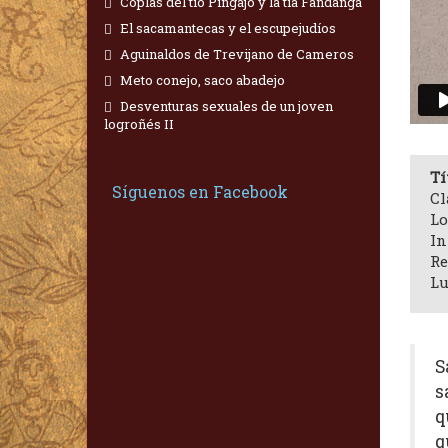
Coplas del tío Pingajo y la tía Fandanga
El sacamantecas y el escupejudíos
Aguinaldos de Trevijano de Cameros
Meto conejo, saco abadejo
Desventuras sexuales de un joven
logroñés II
Tí
Síguenos en Facebook
Cl
Lo
In
Re
Lu
S
s
q
q