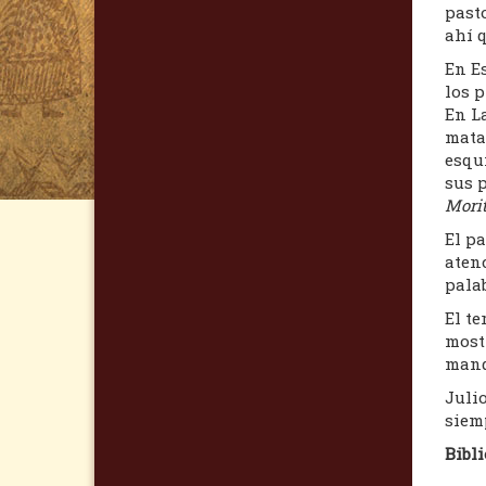
pasto
ahí q
En Es
los p
En La
mata 
esqui
sus p
Mori
El pa
atenc
palab
El te
mostr
mand
Julio
siemp
Bibli