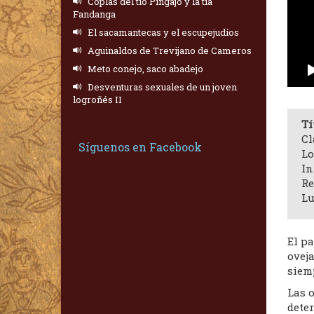
Coplas del tío Pingajo y la tía
Fandanga
El sacamantecas y el escupejudíos
Aguinaldos de Trevijano de Cameros
Meto conejo, saco abadejo
Desventuras sexuales de un joven
logroñés II
Tí
Cl
Síguenos en Facebook
Lo
In
Re
Lu
El p
oveja
siemp
Las o
deter