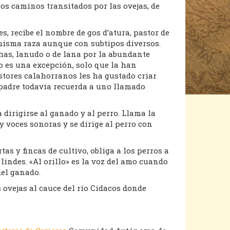
los caminos transitados por las ovejas, de
, recibe el nombre de gos d’atura, pastor de
a misma raza aunque con subtipos diversos.
chas, lanudo o de lana por la abundante
 no es una excepción, solo que la han
astores calahorranos les ha gustado criar
 padre todavía recuerda a uno llamado
dirigirse al ganado y al perro. Llama la
 voces sonoras y se dirige al perro con
tas y fincas de cultivo, obliga a los perros a
lindes. «Al orillo» es la voz del amo cuando
del ganado.
s ovejas al cauce del río Cidacos donde