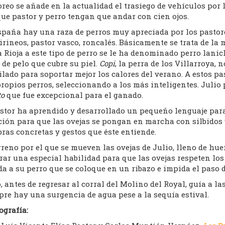
reo se añade en la actualidad el trasiego de vehículos por 
ue pastor y perro tengan que andar con cien ojos.
paña hay una raza de perros muy apreciada por los pastores
irineos, pastor vasco, roncalés. Básicamente se trata de l
 Rioja a este tipo de perro se le ha denominado perro lani
de pelo que cubre su piel.
Copi
, la perra de los Villarroya,
lado para soportar mejor los calores del verano. A estos p
ropios perros, seleccionando a los más inteligentes. Julio
to
que fue excepcional para el ganado.
stor ha aprendido y desarrollado un pequeño lenguaje para 
ión para que las ovejas se pongan en marcha con silbidos y
ras concretas y gestos que éste entiende.
rreno por el que se mueven las ovejas de Julio, lleno de huer
ar una especial habilidad para que las ovejas respeten los 
a a su perro que se coloque en un ribazo e impida el paso 
, antes de regresar al corral del Molino del Royal, guía a la
re hay una surgencia de agua pese a la sequía estival.
ografía: