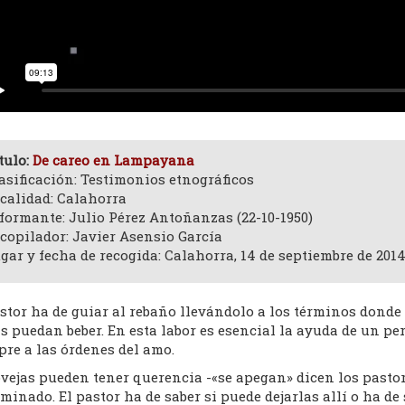
tulo:
De careo en Lampayana
asificación: Testimonios etnográficos
calidad: Calahorra
formante: Julio Pérez Antoñanzas (22-10-1950)
copilador: Javier Asensio García
gar y fecha de recogida: Calahorra, 14 de septiembre de 201
astor ha de guiar al rebaño llevándolo a los términos dond
s puedan beber. En esta labor es esencial la ayuda de un pe
re a las órdenes del amo.
vejas pueden tener querencia -«se apegan» dicen los pastor
minado. El pastor ha de saber si puede dejarlas allí o ha de 