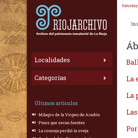
Saturday
Ini
Áb
Localidades
Bal
Categorías
La 
La 
Últimos artículos
Las
Milagro de la Virgen de Aradón
Pinos que secan fuentes
Por
La conseja perdió la oveja