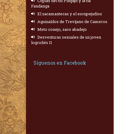
Coplas del tío Pingajo y la tía
Fandanga
El sacamantecas y el escupejudíos
Aguinaldos de Trevijano de Cameros
Meto conejo, saco abadejo
Desventuras sexuales de un joven
logroñés II
Síguenos en Facebook