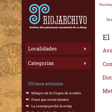
Thursday
Ini
El
Localidades
Ave
Categorías
Con
Die
Últimos artículos
Met
Milagro de la Virgen de Aradón
Pinos que secan fuentes
La conseja perdió la oveja