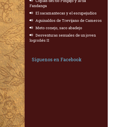
Coplas del tío Pingajo y la tía
Fandanga
El sacamantecas y el escupejudíos
Aguinaldos de Trevijano de Cameros
Meto conejo, saco abadejo
Desventuras sexuales de un joven
logroñés II
Síguenos en Facebook