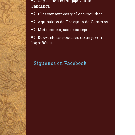
Coplas del tío Pingajo y la tía
Fandanga
El sacamantecas y el escupejudíos
Aguinaldos de Trevijano de Cameros
Meto conejo, saco abadejo
Desventuras sexuales de un joven
logroñés II
Síguenos en Facebook