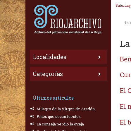
Saturday
Ini
La
Localidades
Ben
Categorías
Cur
El 
Últimos artículos
El 
Milagro de la Virgen de Aradón
Pinos que secan fuentes
El 
La conseja perdió la oveja