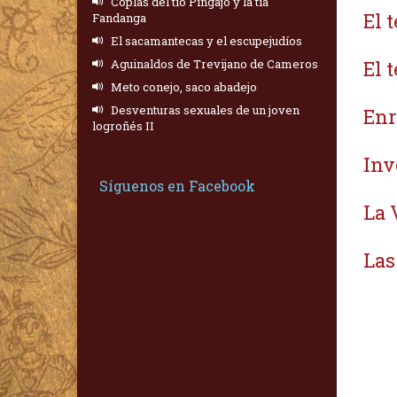
Coplas del tío Pingajo y la tía
El 
Fandanga
El sacamantecas y el escupejudíos
Aguinaldos de Trevijano de Cameros
El 
Meto conejo, saco abadejo
Desventuras sexuales de un joven
Enr
logroñés II
Inv
Síguenos en Facebook
La 
Las