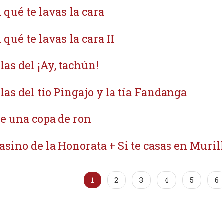
 qué te lavas la cara
 qué te lavas la cara II
las del ¡Ay, tachún!
las del tío Pingajo y la tía Fandanga
e una copa de ron
casino de la Honorata + Si te casas en Muril
1
2
3
4
5
6