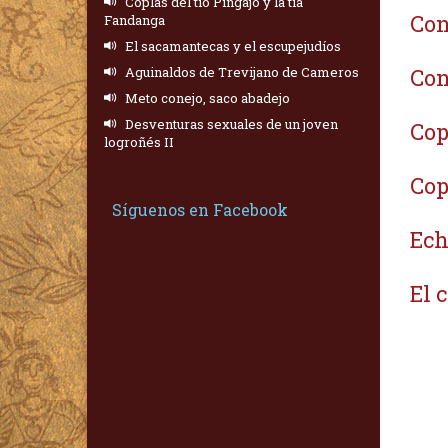
Coplas del tío Pingajo y la tía
Con
Fandanga
El sacamantecas y el escupejudíos
Aguinaldos de Trevijano de Cameros
Con
Meto conejo, saco abadejo
Desventuras sexuales de un joven
Cop
logroñés II
Cop
Síguenos en Facebook
Ech
El 