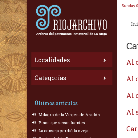
Sunday 0
Ini
Ca
Localidades
Al o
Categorías
Al o
Al o
Últimos artículos
Al 
Milagro de la Virgen de Aradón
Pinos que secan fuentes
Car
La conseja perdió la oveja