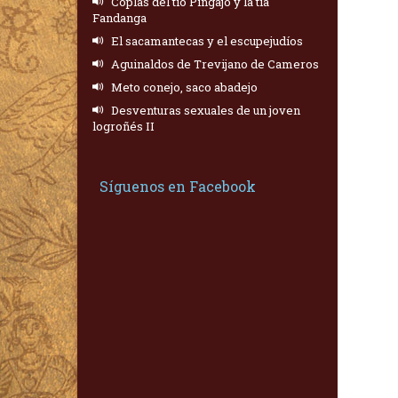
Coplas del tío Pingajo y la tía
Fandanga
El sacamantecas y el escupejudíos
Aguinaldos de Trevijano de Cameros
Meto conejo, saco abadejo
Desventuras sexuales de un joven
logroñés II
Síguenos en Facebook