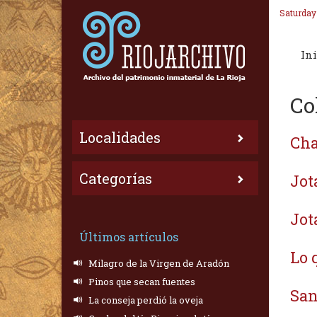
Saturday
Ini
Co
Localidades
Cha
Categorías
Jot
Jot
Últimos artículos
Lo 
Milagro de la Virgen de Aradón
Pinos que secan fuentes
San
La conseja perdió la oveja