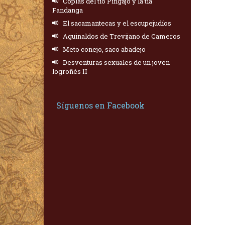
Coplas del tío Pingajo y la tía
Fandanga
El sacamantecas y el escupejudíos
Aguinaldos de Trevijano de Cameros
Meto conejo, saco abadejo
Desventuras sexuales de un joven
logroñés II
Síguenos en Facebook