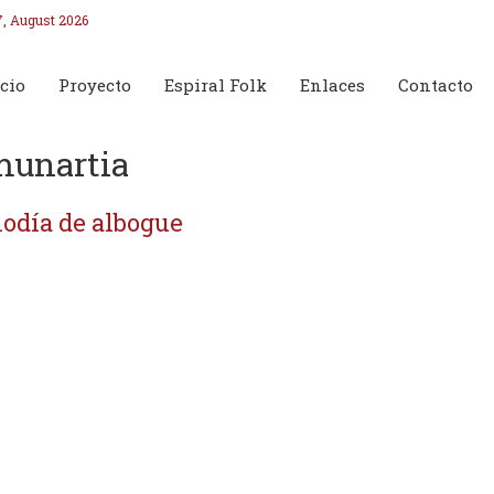
7, August 2026
cio
Proyecto
Espiral Folk
Enlaces
Contacto
unartia
odía de albogue