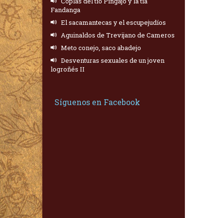
Coplas del tío Pingajo y la tía
Fandanga
El sacamantecas y el escupejudíos
Aguinaldos de Trevijano de Cameros
Meto conejo, saco abadejo
Desventuras sexuales de un joven
logroñés II
Síguenos en Facebook