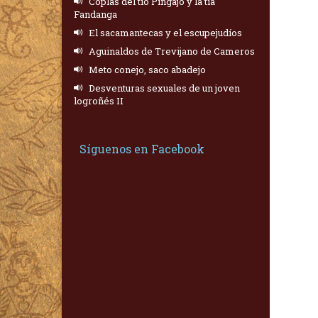
Coplas del tío Pingajo y la tía
Fandanga
El sacamantecas y el escupejudíos
Aguinaldos de Trevijano de Cameros
Meto conejo, saco abadejo
Desventuras sexuales de un joven
logroñés II
Síguenos en Facebook