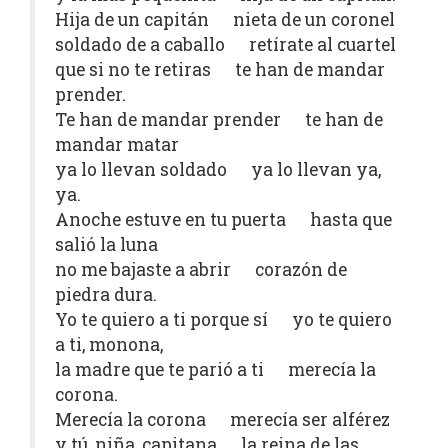
Hija de un capitán nieta de un coronel
soldado de a caballo retírate al cuartel
que si no te retiras te han de mandar
prender.
Te han de mandar prender te han de
mandar matar
ya lo llevan soldado ya lo llevan ya,
ya.
Anoche estuve en tu puerta hasta que
salió la luna
no me bajaste a abrir corazón de
piedra dura.
Yo te quiero a ti porque sí yo te quiero
a ti, monona,
la madre que te parió a ti merecía la
corona.
Merecía la corona merecía ser alférez
y tú, niña, capitana la reina de las