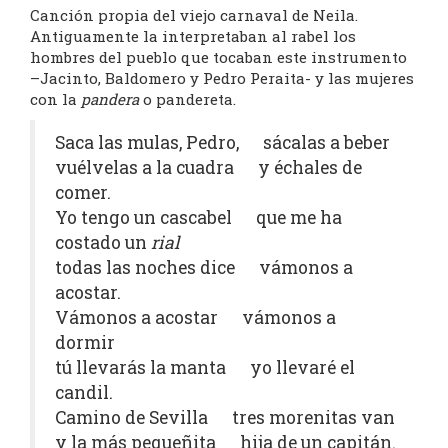
Canción propia del viejo carnaval de Neila.
Antiguamente la interpretaban al rabel los
hombres del pueblo que tocaban este instrumento
–Jacinto, Baldomero y Pedro Peraita- y las mujeres
con la
pandera
o pandereta.
Saca las mulas, Pedro, sácalas a beber
vuélvelas a la cuadra y échales de
comer.
Yo tengo un cascabel que me ha
costado un
rial
todas las noches dice vámonos a
acostar.
Vámonos a acostar vámonos a
dormir
tú llevarás la manta yo llevaré el
candil.
Camino de Sevilla tres morenitas van
y la más pequeñita hija de un capitán.