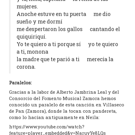
mujeres.
Anoche estuve en tu puerta me dio
sueño y me dormí
me despertaron los gallos cantando el
quiquiriquí.
Yo te quiero a ti porque sí yo te quiero
a ti, monona
la madre que te parió a ti merecía la
corona.
Paralelos:
Gracias a la labor de Alberto Jambrina Leal y del
Consorcio del Fomento Musical Zamora hemos
conocido un paralelo de esta canción en Villaseco
de Pan (Zamora), donde la tocan con pandereta,
como lo hacían antiguamente en Neila:
https://www.youtube.com/watch?
feature=player_embedded&v=NaruyYe8LQs