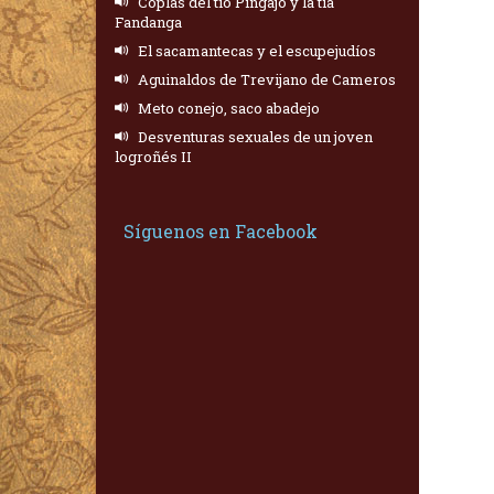
Coplas del tío Pingajo y la tía
Fandanga
El sacamantecas y el escupejudíos
Aguinaldos de Trevijano de Cameros
Meto conejo, saco abadejo
Desventuras sexuales de un joven
logroñés II
Síguenos en Facebook