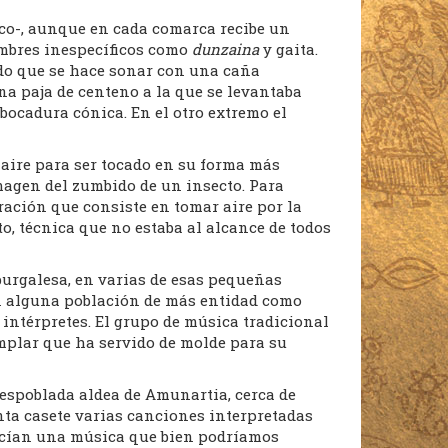
sco-, aunque en cada comarca recibe un
ombres inespecíficos como
dunzaina
y gaita.
eado que se hace sonar con una caña
na paja de centeno a la que se levantaba
bocadura cónica. En el otro extremo el
aire para ser tocado en su forma más
magen del zumbido de un insecto. Para
ración que consiste en tomar aire por la
o, técnica que no estaba al alcance de todos
urgalesa, en varias de esas pequeñas
en alguna población de más entidad como
intérpretes. El grupo de música tradicional
mplar que ha servido de molde para su
espoblada aldea de Amunartia, cerca de
nta casete varias canciones interpretadas
hacían una música que bien podríamos