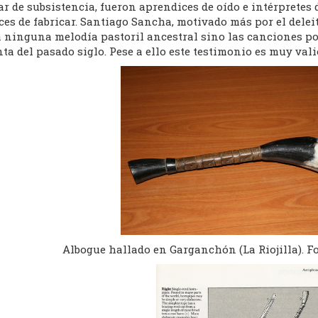
ar de subsistencia, fueron aprendices de oído e intérprete
es de fabricar. Santiago Sancha, motivado más por el deleit
a ninguna melodía pastoril ancestral sino las canciones p
ta del pasado siglo. Pese a ello este testimonio es muy vali
Albogue hallado en Garganchón (La Riojilla). Fo