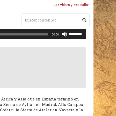
1245 videos y 769 audios
Utiliza
00:00
las
teclas
de
flecha
arriba/abajo
para
aumentar
o
disminuir
el
volumen.
e África y Asia que en España terminó en
a Sierra de Ayllón en Madrid, Alto Campoo
 Goierri, la Sierra de Aralar en Navarra y la