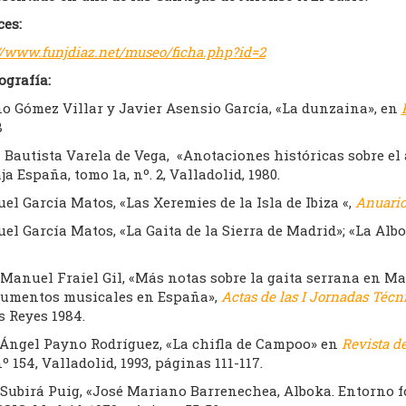
ces:
//www.funjdiaz.net/museo/ficha.php?id=2
ografía:
no Gómez Villar y Javier Asensio García, «La dunzaina», en
8
 Bautista Varela de Vega, «Anotaciones históricas sobre el
ja España, tomo 1a, nº. 2, Valladolid, 1980.
l García Matos, «Las Xeremies de la Isla de Ibiza «,
Anuario
l García Matos, «La Gaita de la Sierra de Madrid»; «La Alb
Manuel Fraiel Gil, «Más notas sobre la gaita serrana en Ma
rumentos musicales en España»,
Actas de las I Jornadas Técn
s Reyes 1984.
 Ángel Payno Rodríguez, «La chifla de Campoo» en
Revista de
nº 154, Valladolid, 1993, páginas 111-117.
 Subirá Puig, «José Mariano Barrenechea, Alboka. Entorno f