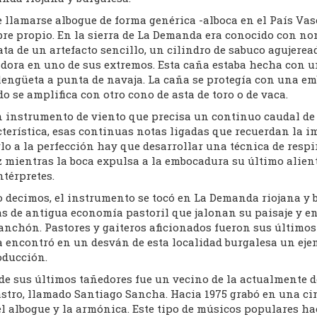
e llamarse albogue de forma genérica -alboca en el País Va
re propio. En la sierra de La Demanda era conocido con n
ata de un artefacto sencillo, un cilindro de sabuco agujer
adora en uno de sus extremos. Esta caña estaba hecha con u
lengüeta a punta de navaja. La caña se protegía con una em
o se amplifica con otro cono de asta de toro o de vaca.
n instrumento de viento que precisa un continuo caudal de 
terística, esas continuas notas ligadas que recuerdan la i
lo a la perfección hay que desarrollar una técnica de respi
 mientras la boca expulsa a la embocadura su último alient
ntérpretes.
 decimos, el instrumento se tocó en La Demanda riojana y b
as de antigua economía pastoril que jalonan su paisaje y 
nchón. Pastores y gaiteros aficionados fueron sus últimos 
a encontró en un desván de esta localidad burgalesa un eje
oducción.
de sus últimos tañedores fue un vecino de la actualmente d
astro, llamado Santiago Sancha. Hacia 1975 grabó en una ci
el albogue y la armónica. Este tipo de músicos populares 