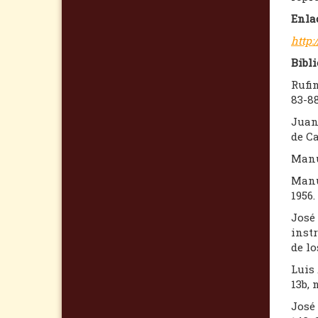
Enla
http:
Bibli
Rufi
83-8
Juan
de Ca
Manue
Manue
1956.
José 
inst
de lo
Luis
13b, 
José