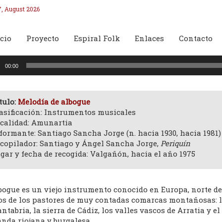
7, August 2026
cio
Proyecto
Espiral Folk
Enlaces
Contacto
oductor
00:00
o
tulo:
Melodía de albogue
asificación: Instrumentos musicales
calidad: Amunartia
formante: Santiago Sancha Jorge (n. hacia 1930, hacia 1981)
copilador: Santiago y Ángel Sancha Jorge,
Periquín
gar y fecha de recogida: Valgañón, hacia el año 1975
lbogue es un viejo instrumento conocido en Europa, norte d
s de los pastores de muy contadas comarcas montañosas: l
ntabria, la sierra de Cádiz, los valles vascos de Arratia y el
nda riojana y burgalesa.