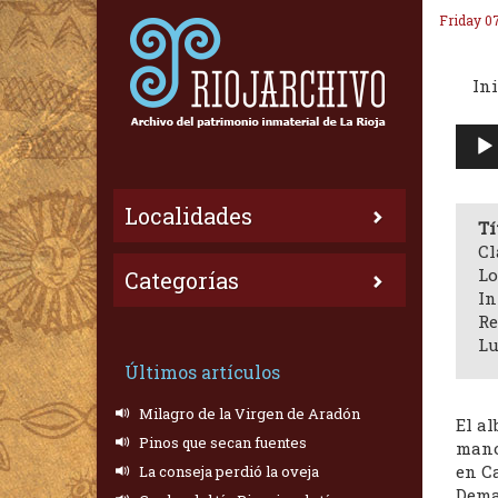
Friday 0
Ini
Repr
de
audi
Localidades
Tí
Cl
Lo
Categorías
In
Re
Lu
Últimos artículos
Milagro de la Virgen de Aradón
El a
Pinos que secan fuentes
mano
en Ca
La conseja perdió la oveja
Dema