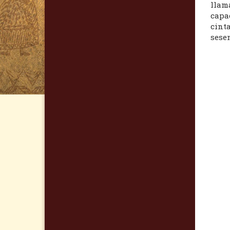
llam
capac
cint
sesen