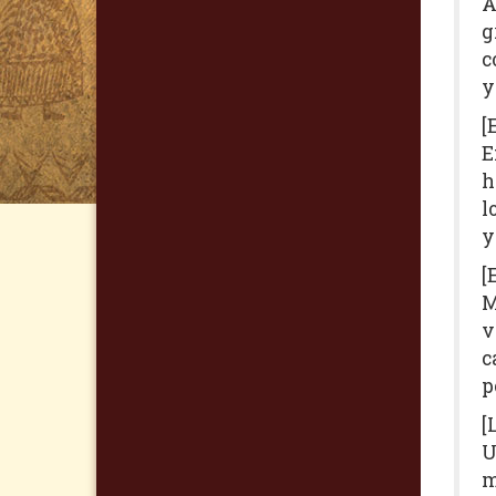
A
g
c
y
[
E
h
l
y
[
M
v
c
p
[
U
m