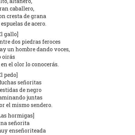
lto, altanero,
ran caballero,
on cresta de grana
 espuelas de acero.
El gallo]
ntre dos piedras feroces
ay un hombre dando voces,
o oirás
 en el olor lo conocerás.
El pedo]
uchas señoritas
estidas de negro
aminando juntas
or el mismo sendero.
Las hormigas]
na señorita
uy enseñoriteada