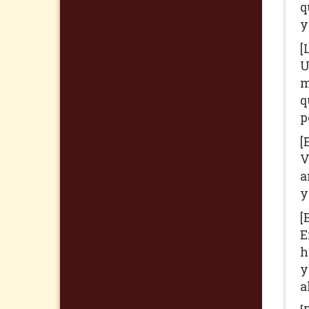
q
y
[
U
m
q
p
[
V
a
y
[
E
h
y
a