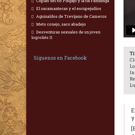
Coplas del tío Pingajo y la tía Fandanga
El sacamantecas y el escupejudíos
Aguinaldos de Trevijano de Cameros
Meto conejo, saco abadejo
Desventuras sexuales de un joven
logroñés II
Tí
Síguenos en Facebook
Cl
Lo
In
Re
Lu
E
y
[