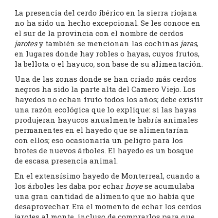
La presencia del cerdo ibérico en la sierra riojana
no ha sido un hecho excepcional. Se les conoce en
el sur de la provincia con el nombre de cerdos
jarotes
y también se mencionan las cochinas
jaras
,
en lugares donde hay robles o hayas, cuyos frutos,
la bellota o el hayuco, son base de su alimentación.
Una de las zonas donde se han criado más cerdos
negros ha sido la parte alta del Camero Viejo. Los
hayedos no echan fruto todos los años; debe existir
una razón ecológica que lo explique: si las hayas
produjeran hayucos anualmente habría animales
permanentes en el hayedo que se alimentarían
con ellos; eso ocasionaría un peligro para los
brotes de nuevos árboles. El hayedo es un bosque
de escasa presencia animal.
En el extensísimo hayedo de Monterreal, cuando a
los árboles les daba por echar
hoye
se acumulaba
una gran cantidad de alimento que no había que
desaprovechar. Era el momento de echar los cerdos
jarotes al monte, incluso de comprarlos para que