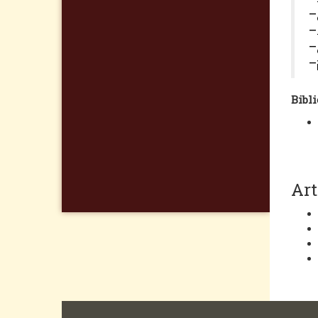
–
–
–
–
Bibli
Art