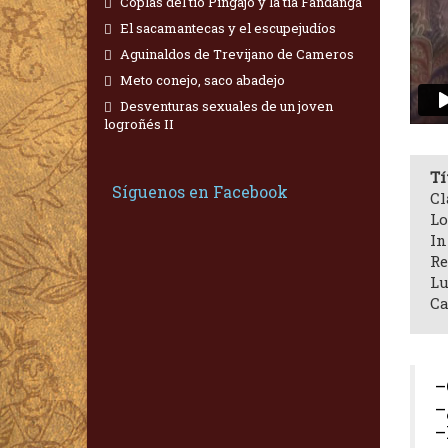
Coplas del tío Pingajo y la tía Fandanga
El sacamantecas y el escupejudíos
Aguinaldos de Trevijano de Cameros
Meto conejo, saco abadejo
Desventuras sexuales de un joven
logroñés II
Tí
Síguenos en Facebook
Cl
Lo
In
Re
Lu
Ca
–
–
–