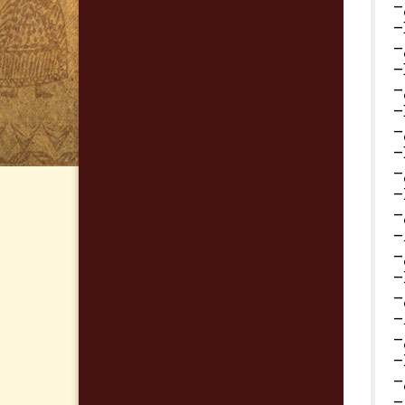
–
–
–
–
–
–
–
–
–
–
–
–
–
–
–
–
–
–
–
–