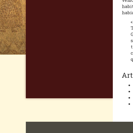
habit
había
«
T
G
s
t
c
q
Art