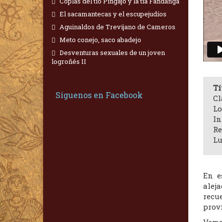
Coplas del tío Pingajo y la tía Fandanga
El sacamantecas y el escupejudíos
Aguinaldos de Trevijano de Cameros
Meto conejo, saco abadejo
Desventuras sexuales de un joven
logroñés II
Tí
Síguenos en Facebook
Cl
Lo
In
Re
Lu
En e
alej
recu
provi
Vem