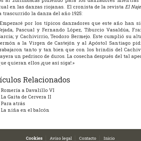
ual en las danzas riojanas. El cronista de la revista
El Naje
 trascurrido la danza del año 1925:
Empezaré por los típicos danzadores que este año han s
ejada, Pascual y Fernando López, Tiburcio Vasaldúa, Fr
arcía; y Cachivirrio, Teodoro Bermejo. Este cumplió su a
ermón a la Virgen de Castejón y al Apóstol Santiago pi
rabajaron tanto y tan bien que con los brindis del Cachiv
ayera un pedrisco de duros. La cosecha después del tal aped
ue quieran ellos ¡que así siga!.»
ículos Relacionados
Romería a Davalillo VI
La Gaita de Cervera II
Para atrás
La niña en el balcón
Cookies
Aviso legal
Contacto
Inicio