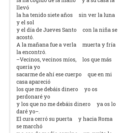
la ha cogido de la mano y a su casa la
llevó
la ha tenido siete años sin ver la luna
y el sol
y el día de Jueves Santo con la niña se
acostó.
A la mañana fue a verla muerta y fría
la encontró.
–Vecinos, vecinos míos, los que más
quería yo
sacarme de ahí ese cuerpo que en mi
casa apareció
los que me debáis dinero yo os
perdonaré yo
y los que no me debáis dinero ya os lo
daré yo–.
El cura cerró su puerta y hacia Roma
se marchó