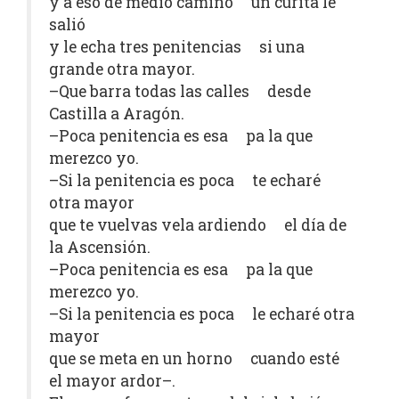
y a eso de medio camino un curita le
salió
y le echa tres penitencias si una
grande otra mayor.
–Que barra todas las calles desde
Castilla a Aragón.
–Poca penitencia es esa pa la que
merezco yo.
–Si la penitencia es poca te echaré
otra mayor
que te vuelvas vela ardiendo el día de
la Ascensión.
–Poca penitencia es esa pa la que
merezco yo.
–Si la penitencia es poca le echaré otra
mayor
que se meta en un horno cuando esté
el mayor ardor–.