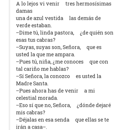
A lo lejos vi venir tres hermosísimas
damas
una de azul vestida las demás de
verde estaban.
–Dime tú, linda pastora, ¿de quién son
esas tus cabras?
–Suyas, suyas son, Señora, que es
usted la que me ampara.
–Pues tú, niña, ¿me conoces que con
tal cariño me hablas?
–Sí Señora, la conozco es usted la
Madre Santa.
–Pues ahora has de venir a mi
celestial morada.
–Eso sí que no, Señora, ¿dónde dejaré
mis cabras?
–Déjalas en esa senda que ellas se te
irán a casa–.