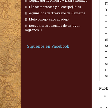
Coplas del tío Pingajo y la tía Fandanga
m
El sacamantecas y el escupejudíos
Y
Aguinaldos de Trevijano de Cameros
–
Meto conejo, saco abadejo
–
Desventuras sexuales de un joven
–
logroñés II
–
e
s
Síguenos en Facebook
–
–
s
m
s
Publ