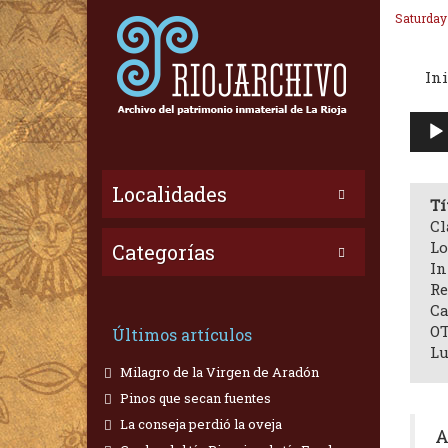
Saturday
Ini
Repr
de
audi
Localidades
Tí
Cl
Lo
Categorías
In
Re
Ca
OT
Últimos artículos
Lu
Milagro de la Virgen de Aradón
Pinos que secan fuentes
La conseja perdió la oveja
A