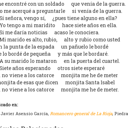
e encontré con un soldado que venía de la guerra.
o me acerqué a preguntarle si venía de la guerra.
Sí señora, vengo sí, ¿pues tiene alguno en ella?
Yo tengo a mi maridito hace siete años en ella.
Si me daría noticias acaso le conociera.
Mi marido es alto, rubio, alto y rubio como usted
n la punta de la espada un pañuelo le bordé
e lo bordé de pequeña y más que le bordaré.
A su marido lo mataron en la puerta del cuartel.
Siete años esperando otros siete esperaré
i no viene a los catorce monjita me he de meter
onjita de esas que dicen monjita Santa Isabel
i no viene a los catorce monjita me he de meter.
icado en:
Javier Asensio García,
Romancero general de La Rioja
, Piedr