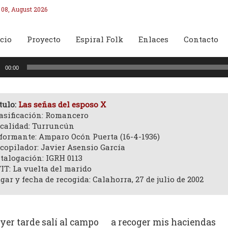
 08, August 2026
cio
Proyecto
Espiral Folk
Enlaces
Contacto
oductor
00:00
o
tulo:
Las señas del esposo X
asificación: Romancero
calidad: Turruncún
formante: Amparo Ocón Puerta (16-4-1936)
copilador: Javier Asensio García
talogación: IGRH 0113
IT: La vuelta del marido
gar y fecha de recogida: Calahorra, 27 de julio de 2002
yer tarde salí al campo a recoger mis haciendas