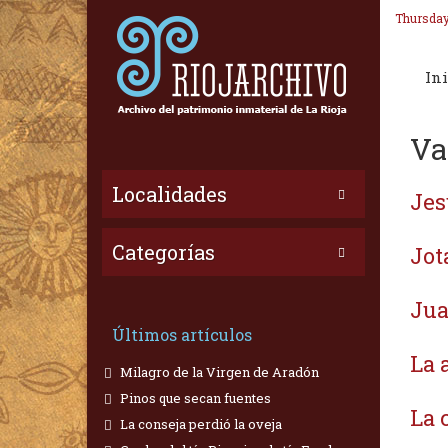
Thursday
Ini
Va
Localidades
Jes
Categorías
Jota
Jua
Últimos artículos
La 
Milagro de la Virgen de Aradón
Pinos que secan fuentes
La 
La conseja perdió la oveja