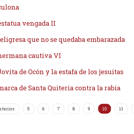
culona
estatua vengada II
feligresa que no se quedaba embarazada
hermana cautiva VI
Jovita de Ocón y la estafa de los jesuitas
marca de Santa Quiteria contra la rabia
terior
5
6
7
8
9
10
11