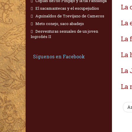
Coplas del tío Pingajo y la tía Fandanga
La 
El sacamantecas y el escupejudíos
Aguinaldos de Trevijano de Cameros
La 
Meto conejo, saco abadejo
Desventuras sexuales de un joven
logroñés II
La 
La 
Síguenos en Facebook
La 
La 
An