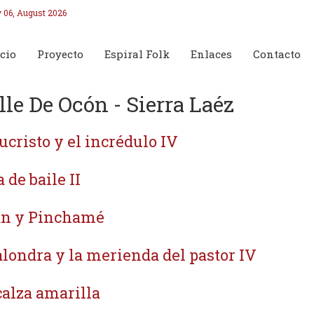
 06, August 2026
cio
Proyecto
Espiral Folk
Enlaces
Contacto
lle De Ocón - Sierra Laéz
ucristo y el incrédulo IV
 de baile II
n y Pinchamé
alondra y la merienda del pastor IV
calza amarilla