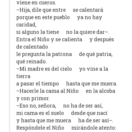
viene en cueros.
–Hija, dile que entre se calentará
porque en este pueblo ya no hay
caridad,
si alguno la tiene no la quiere dar–.
Entra el Niño y se calienta y después
de calentado
le pregunta la patrona de qué patria,
qué reinado.
–Mi madre es del cielo yo vine a la
tierra
a pasar el tiempo hasta que me muera.
–Hacerle la cama al Niño en la alcoba
y con primor.
–Eso no, señora, no ha de ser así,
mi cama es el suelo desde que nací
y hasta que me muera ha de ser así–.
Respóndele el Niño mirándole atento: