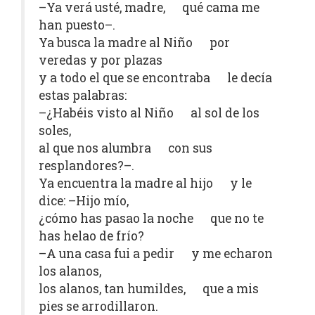
–Ya verá usté, madre, qué cama me
han puesto–.
Ya busca la madre al Niño por
veredas y por plazas
y a todo el que se encontraba le decía
estas palabras:
–¿Habéis visto al Niño al sol de los
soles,
al que nos alumbra con sus
resplandores?–.
Ya encuentra la madre al hijo y le
dice: –Hijo mío,
¿cómo has pasao la noche que no te
has helao de frío?
–A una casa fui a pedir y me echaron
los alanos,
los alanos, tan humildes, que a mis
pies se arrodillaron.