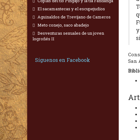
Coplas del tío Pingajo y la tía Fandanga
T
El sacamantecas y el escupejudíos
q
Aguinaldos de Trevijano de Cameros
F
Meto conejo, saco abadejo
y
Desventuras sexuales de un joven
s
logroñés II
Const
Síguenos en Facebook
San 
Bibli
Art