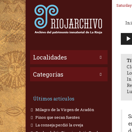
Saturday
Ini
Repr
de
audi
Localidades
Tí
Cl
Lo
Categorías
In
Re
Lu
Últimos artículos
Milagro de la Virgen de Aradón
S
Pinos que secan fuentes
e
La conseja perdió la oveja
d