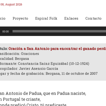
 08, August 2026
cio
Proyecto
Espiral Folk
Enlaces
Contacto
oductor
00:00
o
tulo:
Oración a San Antonio para encontrar el ganado perdi
asificación: Oraciones
calidad: Bergasa
formante: Constancia Sainz Eguizábal (10-12-1924)
copilador: Javier Asensio García
gar y fecha de grabación: Bergasa, 11 de octubre de 2007
an Antonio de Padua, que en Padua naciste,
n Portugal te criaste,
onde predicó Cristo, tú predicaste.