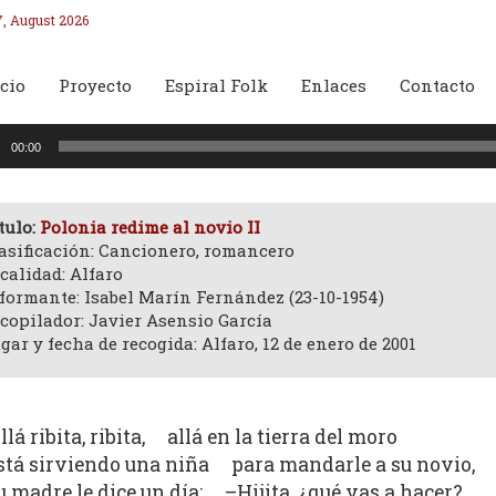
7, August 2026
cio
Proyecto
Espiral Folk
Enlaces
Contacto
oductor
00:00
o
tulo:
Polonia redime al novio II
asificación: Cancionero, romancero
calidad: Alfaro
formante: Isabel Marín Fernández (23-10-1954)
copilador: Javier Asensio García
gar y fecha de recogida: Alfaro, 12 de enero de 2001
llá ribita, ribita, allá en la tierra del moro
stá sirviendo una niña para mandarle a su novio,
u madre le dice un día: –Hijita, ¿qué vas a hacer?