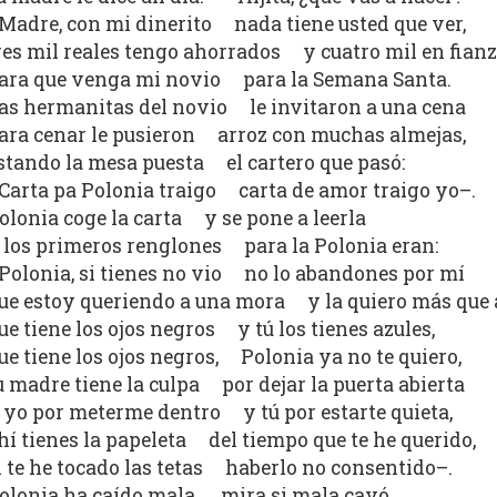
Madre, con mi dinerito nada tiene usted que ver,
res mil reales tengo ahorrados y cuatro mil en fian
ara que venga mi novio para la Semana Santa.
as hermanitas del novio le invitaron a una cena
ara cenar le pusieron arroz con muchas almejas,
stando la mesa puesta el cartero que pasó:
Carta pa Polonia traigo carta de amor traigo yo–.
olonia coge la carta y se pone a leerla
 los primeros renglones para la Polonia eran:
Polonia, si tienes no vio no lo abandones por mí
ue estoy queriendo a una mora y la quiero más que a
ue tiene los ojos negros y tú los tienes azules,
ue tiene los ojos negros, Polonia ya no te quiero,
u madre tiene la culpa por dejar la puerta abierta
 yo por meterme dentro y tú por estarte quieta,
hí tienes la papeleta del tiempo que te he querido,
i te he tocado las tetas haberlo no consentido–.
olonia ha caído mala, mira si mala cayó,