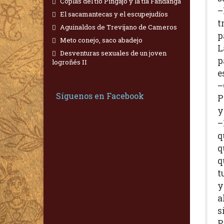
Coplas del tío Pingajo y la tía Fandanga
–
El sacamantecas y el escupejudíos
t
Aguinaldos de Trevijano de Cameros
p
Meto conejo, saco abadejo
L
Desventuras sexuales de un joven
p
logroñés II
e
–
Síguenos en Facebook
P
y
–
q
q
q
t
y
a
s
P