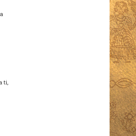
za
 ti,