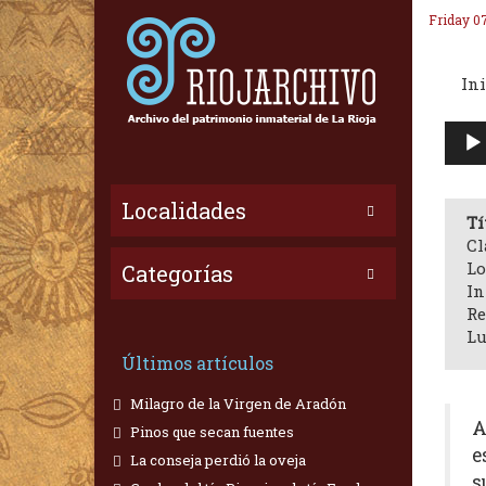
Friday 0
Ini
Repr
de
audi
Localidades
Tí
Cl
Lo
Categorías
In
Re
Lu
Últimos artículos
Milagro de la Virgen de Aradón
A
Pinos que secan fuentes
e
La conseja perdió la oveja
s