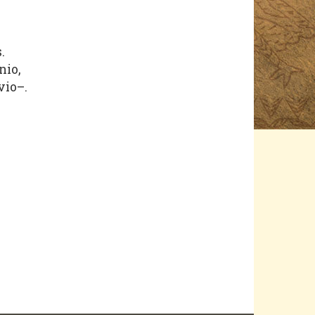
.
nio,
vio–.