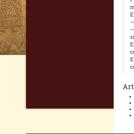
m
E
–
–
s
E
c
E
c
Art