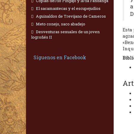
Coplas del tío Pingajo y la tía Fandanga
a
El sacamantecas y el escupejudíos
D
Aguinaldos de Trevijano de Cameros
Meto conejo, saco abadejo
Esta 
Desventuras sexuales de un joven
agrad
logroñés II
«Bend
Inqui
Síguenos en Facebook
Bibli
Art