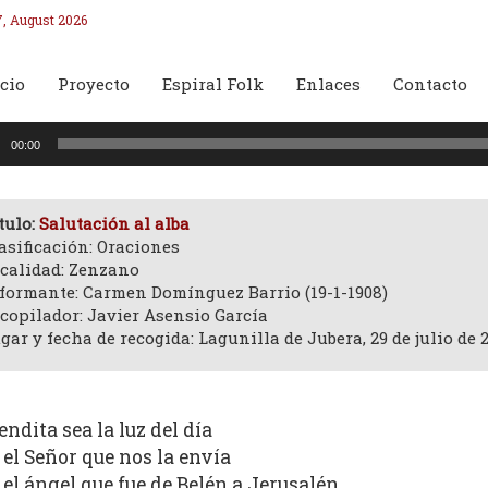
7, August 2026
cio
Proyecto
Espiral Folk
Enlaces
Contacto
oductor
00:00
o
tulo:
Salutación al alba
asificación: Oraciones
calidad: Zenzano
formante: Carmen Domínguez Barrio (19-1-1908)
copilador: Javier Asensio García
gar y fecha de recogida: Lagunilla de Jubera, 29 de julio de 
endita sea la luz del día
 el Señor que nos la envía
 el ángel que fue de Belén a Jerusalén