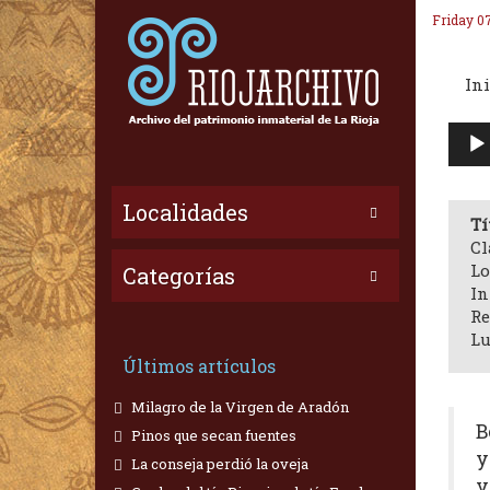
Friday 0
Ini
Repr
de
audi
Localidades
Tí
Cl
Lo
Categorías
In
Re
Lu
Últimos artículos
Milagro de la Virgen de Aradón
B
Pinos que secan fuentes
y
La conseja perdió la oveja
y