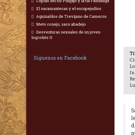
Coplas del tío Pingajo y la tía Fandanga
El sacamantecas y el escupejudíos
Aguinaldos de Trevijano de Cameros
Meto conejo, saco abadejo
Desventuras sexuales de un joven
logroñés II
Tí
Síguenos en Facebook
Cl
Lo
In
Re
Lu
S
l
d
q