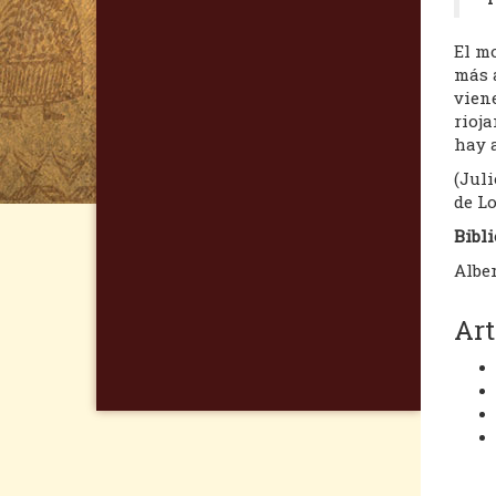
El m
más a
viene
rioja
hay a
(Jul
de Lo
Bibli
Alber
Art