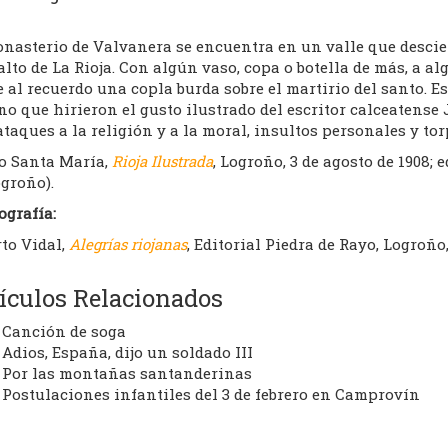
onasterio de Valvanera se encuentra en un valle que descie
lto de La Rioja. Con algún vaso, copa o botella de más, a a
 al recuerdo una copla burda sobre el martirio del santo. E
no que hirieron el gusto ilustrado del escritor calceatense 
taques a la religión y a la moral, insultos personales y tor
io Santa María,
Rioja Ilustrada
, Logroño, 3 de agosto de 1908; 
groño).
ografía:
to Vidal,
Alegrías riojanas
, Editorial Piedra de Rayo, Logroño,
ículos Relacionados
Canción de soga
Adios, España, dijo un soldado III
Por las montañas santanderinas
Postulaciones infantiles del 3 de febrero en Camprovín