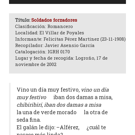
de
audio
Título:
Soldados forzadores
Clasificación: Romancero
Localidad: El Villar de Poyales
Informante: Felicitas Pérez Martínez (23-11-1908)
Recopilador: Javier Asensio García
Catalogación: IGRH 0170
Lugar y fecha de recogida: Logroño, 17 de
noviembre de 2002
Vino un día muy festivo,
vino un día
muy festivo
iban dos damas a misa,
chibiribirí, iban dos damas a misa
la una de verde morado la otra de
seda fina.
El galán le dijo: –Alférez, ¿cuál te
parece más linda?