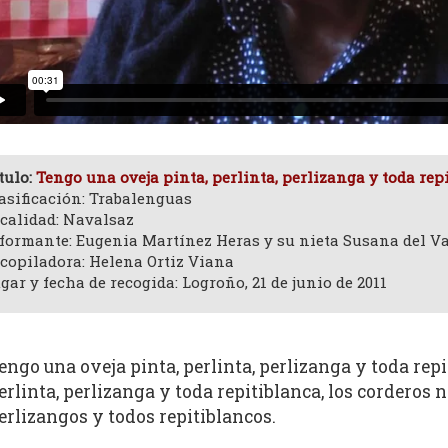
tulo:
Tengo una oveja pinta, perlinta, perlizanga y toda rep
asificación: Trabalenguas
calidad: Navalsaz
formante: Eugenia Martínez Heras y su nieta Susana del V
copiladora: Helena Ortiz Viana
gar y fecha de recogida: Logroño, 21 de junio de 2011
engo una oveja pinta, perlinta, perlizanga y toda repit
erlinta, perlizanga y toda repitiblanca, los corderos n
erlizangos y todos repitiblancos.