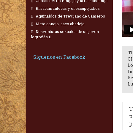
Coplas del tío Pingajo y la tía Fandanga
El sacamantecas y el escupejudíos
Aguinaldos de Trevijano de Cameros
Meto conejo, saco abadejo
Desventuras sexuales de un joven
logroñés II
Tí
Síguenos en Facebook
Cl
Lo
In
Re
Lu
T
p
p