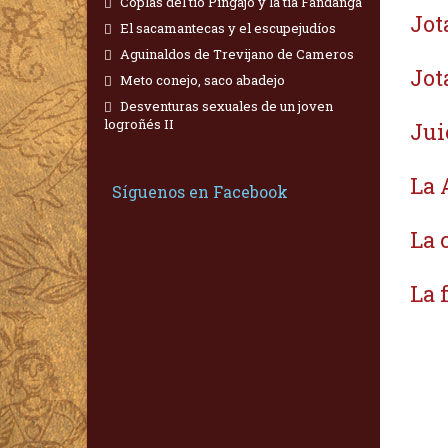
Coplas del tío Pingajo y la tía Fandanga
Jot
El sacamantecas y el escupejudíos
Aguinaldos de Trevijano de Cameros
Jot
Meto conejo, saco abadejo
Desventuras sexuales de un joven
logroñés II
Jui
La 
Síguenos en Facebook
La 
La 