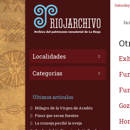
Saturday
Ini
Ot
Localidades
Exh
Categorías
Fum
Fun
Últimos artículos
Goz
Milagro de la Virgen de Aradón
Pinos que secan fuentes
Hor
La conseja perdió la oveja