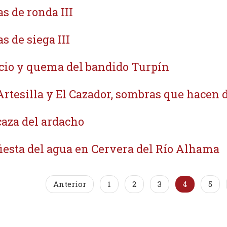
as de ronda III
as de siega III
cio y quema del bandido Turpín
Artesilla y El Cazador, sombras que hacen d
caza del ardacho
fiesta del agua en Cervera del Río Alhama
Anterior
1
2
3
4
5