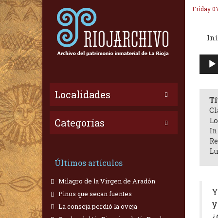
Friday 0
Ini
Repr
de
audi
Localidades
Tí
Cl
Lo
Categorías
In
Re
Lu
Últimos artículos
Milagro de la Virgen de Aradón
Y
Pinos que secan fuentes
y
La conseja perdió la oveja
¿