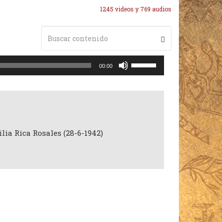
1245 videos y 769 audios
Utiliza
00:00
las
teclas
de
flecha
arriba/abajo
para
lia Rica Rosales (28-6-1942)
aumentar
o
disminuir
el
volumen.