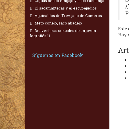
Coplas del tío Pingajo y la tía Fandanga
¿
El sacamantecas y el escupejudíos
P
Aguinaldos de Trevijano de Cameros
Meto conejo, saco abadejo
Este
Desventuras sexuales de un joven
Hay 
logroñés II
Art
Síguenos en Facebook