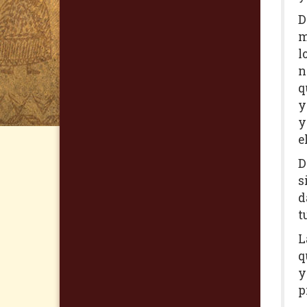
D
m
l
n
q
y
y
e
D
s
d
t
L
q
y
p