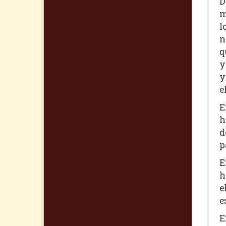
D
m
l
n
q
y
y
e
E
h
d
p
E
h
e
e
E