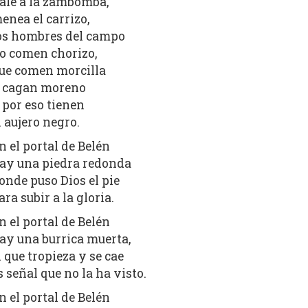
ale a la zambomba,
enea el carrizo,
os hombres del campo
o comen chorizo,
ue comen morcilla
 cagan moreno
 por eso tienen
l aujero negro.
n el portal de Belén
ay una piedra redonda
onde puso Dios el pie
ara subir a la gloria.
n el portal de Belén
ay una burrica muerta,
l que tropieza y se cae
s señal que no la ha visto.
n el portal de Belén