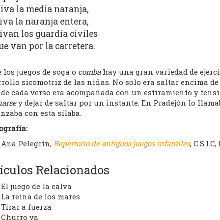
iva la media naranja,
iva la naranja entera,
ivan los guardia civiles
ue van por la carretera.
 los juegos de soga o
comba
hay una gran variedad de ejerc
rollo sicomotriz de las niñas. No solo era saltar encima de
 de cada verso era acompañada con un estiramiento y tensió
harse
y dejar de saltar por un instante. En Pradejón lo llam
nzaba con esta sílaba.
ografía:
Ana Pelegrín,
Repertorio de antiguos juegos infantiles
, C.S.I.C
ículos Relacionados
El juego de la calva
La reina de los mares
Tirar a fuerza
Churro va