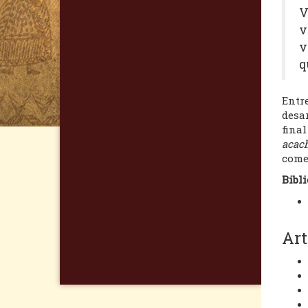
V
v
v
q
Entre
desar
final
acac
come
Bibli
Art