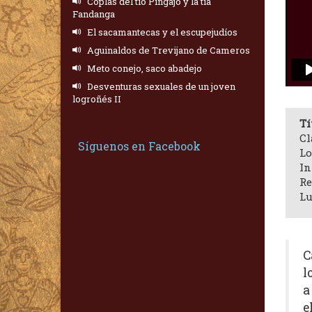
Coplas del tío Pingajo y la tía
Fandanga
El sacamantecas y el escupejudíos
Aguinaldos de Trevijano de Cameros
Meto conejo, saco abadejo
Desventuras sexuales de un joven
logroñés II
Tí
Cl
Síguenos en Facebook
Lo
In
Re
Lu
C
l
a
e