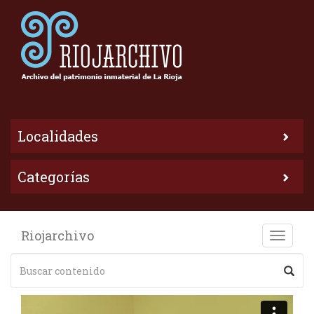
Localidades
Categorías
Riojarchivo
Toggle
naviga